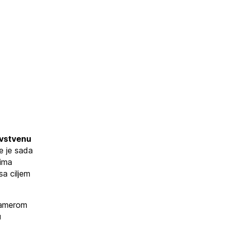
avstvenu
ce je sada
dima
sa ciljem
 namerom
u