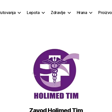
utovanja
Lepota
Zdravlje
Hrana
Proizvo
Zavod Holimed Tim