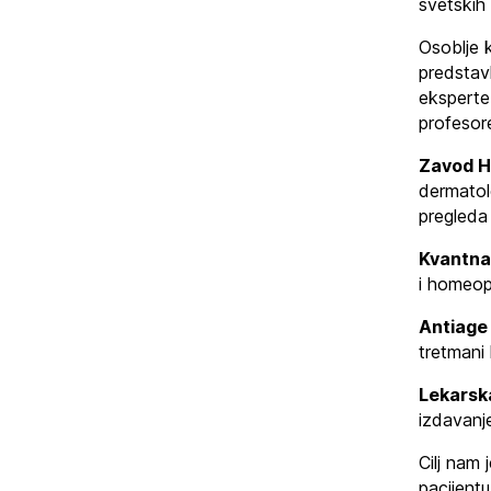
svetskih 
Osoblje k
predstavl
eksperte
profesore
Zavod H
dermatol
pregleda 
Kvantna
i homeopa
Antiage
tretmani 
Lekarsk
izdavan
Cilj nam 
pacijentu