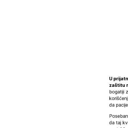
U prijat
zaštitu 
bogatiji
korišćenj
da pacij
Poseban 
da taj k