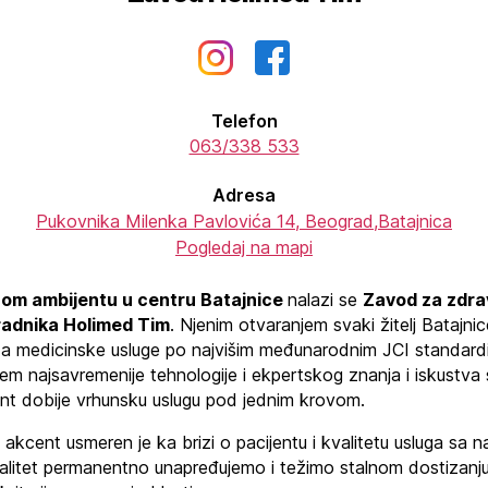
Telefon
063/338 533
Adresa
Pukovnika Milenka Pavlovića 14, Beograd,Batajnica
Pogledaj na mapi
nom ambijentu u centru Batajnice
nalazi se
Zavod za zdr
radnika Holimed Tim
. Njenim otvaranjem svaki žitelj Batajni
 za medicinske usluge po najvišim međunarodnim JCI standar
em najsavremenije tehnologije i ekpertskog znanja i iskustva 
ent dobije vrhunsku uslugu pod jednim krovom.
akcent usmeren je ka brizi o pacijentu i kvalitetu usluga sa
valitet permanentno unapređujemo i težimo stalnom dostizanj