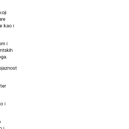
koji
are
e kao i
om i
ntskih
oga.
gojaznost
ter
o i
p
o i