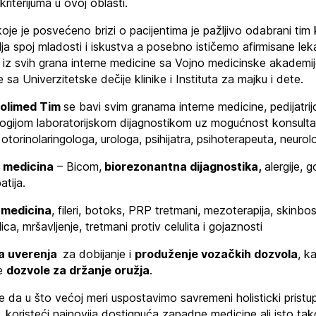
kriterijuma u ovoj oblasti.
oje je posvećeno brizi o pacijentima je pažljivo odabrani tim 
ja spoj mladosti i iskustva a posebno ističemo afirmisane lek
 iz svih grana interne medicine sa Vojno medicinske akademij
 sa Univerzitetske dečije klinike i Instituta za majku i dete.
olimed Tim
se bavi svim granama interne medicine, pedijatrij
ogijom laboratorijskom dijagnostikom uz mogućnost konsulta
otorinolaringologa, urologa, psihijatra, psihoterapeuta, neurol
 medicina
– Bicom,
biorezonantna dijagnostika,
alergije, 
tija.
 medicina
, fileri, botoks, PRP tretmani, mezoterapija, skinbos
lica, mršavljenje, tretmani protiv celulita i gojaznosti
a uverenja
za dobijanje i
produženje vozačkih dozvola
, ka
je
dozvole za držanje oružja
.
je da u što većoj meri uspostavimo savremeni holisticki pristu
, koristeći najnovija dostignuća zapadne medicine ali isto tak