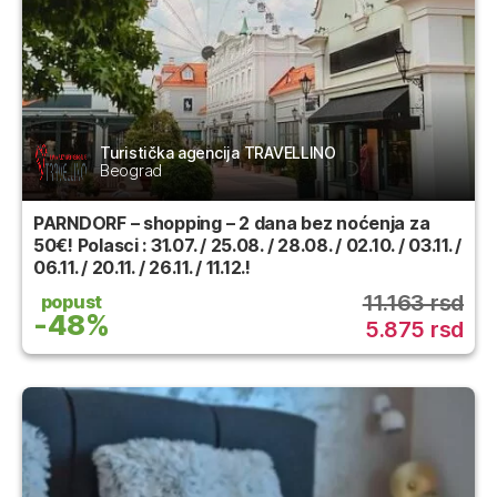
Turistička agencija TRAVELLINO
Beograd
PARNDORF – shopping – 2 dana bez noćenja za
50€! Polasci : 31.07. / 25.08. / 28.08. / 02.10. / 03.11. /
06.11. / 20.11. / 26.11. / 11.12.!
11.163 rsd
popust
-48%
5.875 rsd