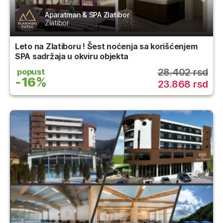
Aparatman & SPA Zlatibor
Zlatibor
Leto na Zlatiboru ! Šest noćenja sa korišćenjem
SPA sadržaja u okviru objekta
28.402 rsd
popust
-16%
23.868 rsd