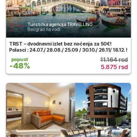
Turistička agencija TRAVELLINO
Beograd na vodi
TRST – dvodnevni izlet bez noćenja za 50€!
Polasci : 24.07./ 28.08./ 25.09 / 30.10./ 26.11/ 18.12. !
11.164 rsd
popust
-48%
5.875 rsd