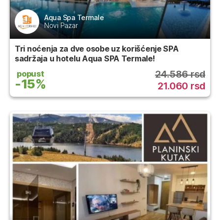
Aqua Spa Termale
Novi Pazar
Tri noćenja za dve osobe uz korišćenje SPA
sadržaja u hotelu Aqua SPA Termale!
24.586 rsd
popust
-15%
21.060 rsd