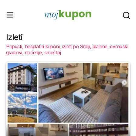
Moj
kupon
Izleti
Popusti, besplatni kuponi, izleti po Srbiji, planine, evropski
gradovi, noćenje, smeštaj