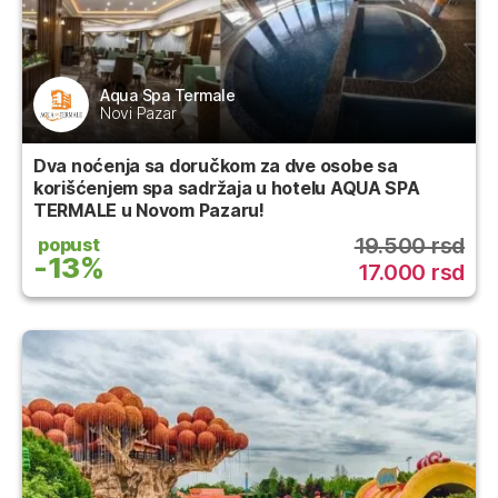
Aqua Spa Termale
Novi Pazar
Dva noćenja sa doručkom za dve osobe sa
korišćenjem spa sadržaja u hotelu AQUA SPA
TERMALE u Novom Pazaru!
19.500 rsd
popust
-13%
17.000 rsd