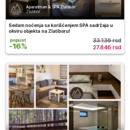
Aparatman & SPA Zlatibor
Zlatibor
Sedam noćenja sa korišćenjem SPA sadržaja u
okviru objekta na Zlatiboru!
33.136 rsd
popust
-16%
27.846 rsd