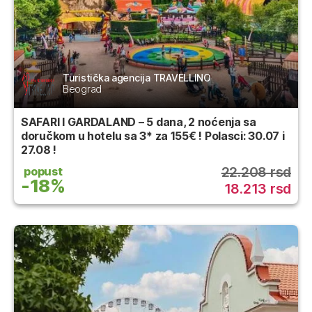
Turistička agencija TRAVELLINO
Beograd
SAFARI I GARDALAND – 5 dana, 2 noćenja sa
doručkom u hotelu sa 3* za 155€ ! Polasci: 30.07 i
27.08 !
22.208 rsd
popust
-18%
18.213 rsd