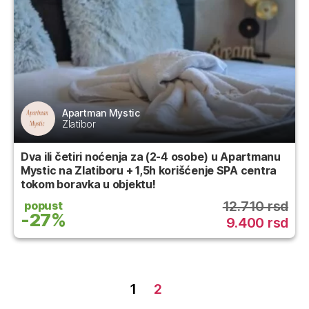
Apartman Mystic
Zlatibor
Dva ili četiri noćenja za (2-4 osobe) u Apartmanu
Mystic na Zlatiboru + 1,5h korišćenje SPA centra
tokom boravka u objektu!
12.710 rsd
popust
-27%
9.400 rsd
Пагинација
1
2