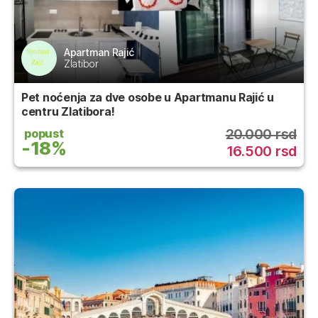
Apartman Rajić
Zlatibor
Pet noćenja za dve osobe u Apartmanu Rajić u
centru Zlatibora!
20.000 rsd
popust
-18%
16.500 rsd