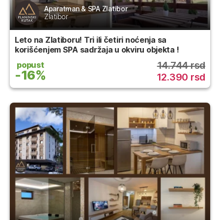
Aparatman & SPA Zlatibor
Zlatibor
Leto na Zlatiboru! Tri ili četiri noćenja sa
korišćenjem SPA sadržaja u okviru objekta !
14.744 rsd
popust
-16%
12.390 rsd