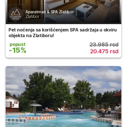
Aparatman & SPA Zlatibor
Zlatibor
Pet noćenja sa korišćenjem SPA sadržaja u okviru
objekta na Zlatiboru!
23.985 rsd
popust
-15%
20.475 rsd