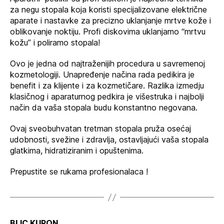
za negu stopala koja koristi specijalizovane električne
aparate i nastavke za precizno uklanjanje mrtve kože i
oblikovanje noktiju. Profi diskovima uklanjamo “mrtvu
kožu” i poliramo stopala!
Ovo je jedna od najtraženijih procedura u savremenoj
kozmetologiji. Unapređenje načina rada pedikira je
benefit i za klijente i za kozmetičare. Razlika izmedju
klasičnog i aparaturnog pedkira je višestruka i najbolji
način da vaša stopala budu konstantno negovana.
Ovaj sveobuhvatan tretman stopala pruža osećaj
udobnosti, svežine i zdravlja, ostavljajući vaša stopala
glatkima, hidratiziranim i opuštenima.
Prepustite se rukama profesionalaca !
BLIC KUPON