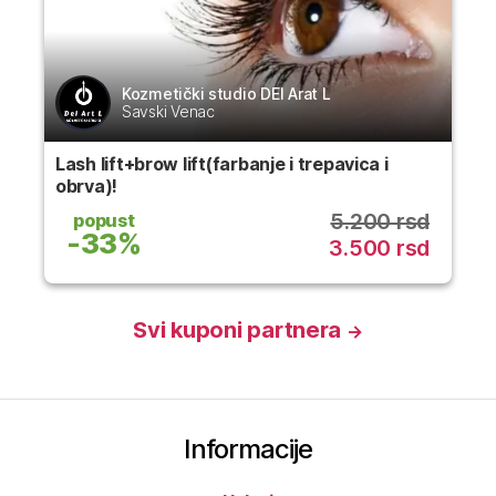
Kozmetički studio DEl Arat L
Savski Venac
Lash lift+brow lift(farbanje i trepavica i
obrva)!
5.200 rsd
popust
-33%
3.500 rsd
Svi kuponi partnera
→
Informacije