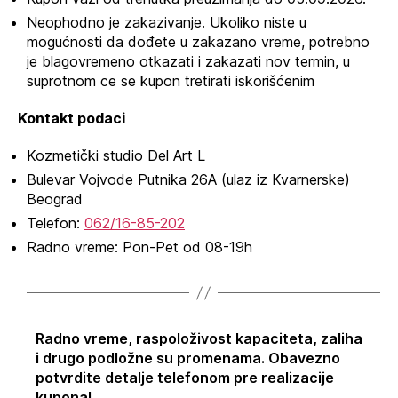
Neophodno je zakazivanje. Ukoliko niste u
mogućnosti da dođete u zakazano vreme, potrebno
je blagovremeno otkazati i zakazati nov termin, u
suprotnom ce se kupon tretirati iskorišćenim
Kontakt podaci
Kozmetički studio Del Art L
Bulevar Vojvode Putnika 26A (ulaz iz Kvarnerske)
Beograd
Telefon:
062/16-85-202
Radno vreme: Pon-Pet od 08-19h
Radno vreme, raspoloživost kapaciteta, zaliha
i drugo podložne su promenama. Obavezno
potvrdite detalje telefonom pre realizacije
kupona!