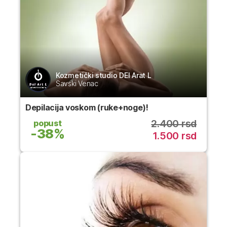
Kozmetički studio DEl Arat L
Savski Venac
Depilacija voskom (ruke+noge)!
2.400 rsd
popust
-38%
1.500 rsd