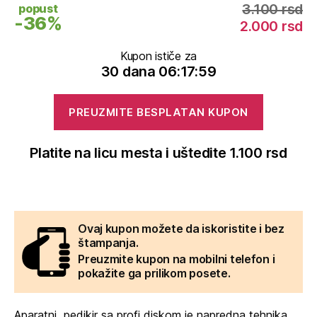
3.100 rsd
popust
-36%
2.000 rsd
Kupon ističe za
30 dana 06:17:58
PREUZMITE BESPLATAN KUPON
Platite na licu mesta i uštedite 1.100 rsd
Ovaj kupon možete da iskoristite i bez
štampanja.
Preuzmite kupon na mobilni telefon i
pokažite ga prilikom posete.
Aparatni pedikir sa profi diskom je napredna tehnika