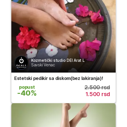
Kozmetički studio DEl Arat L
Savski Venac
Estetski pedikir sa diskom(bez lakiranja)!
2.500 rsd
popust
-40%
1.500 rsd