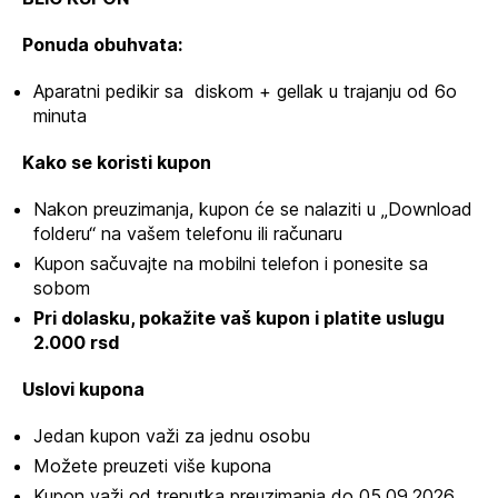
Ponuda obuhvata:
Aparatni pedikir sa diskom + gellak u trajanju od 6o
minuta
Kako se koristi kupon
Nakon preuzimanja, kupon će se nalaziti u „Download
folderu“ na vašem telefonu ili računaru
Kupon sačuvajte na mobilni telefon i ponesite sa
sobom
Pri dolasku, pokažite vaš kupon i platite uslugu
2.000 rsd
Uslovi kupona
Jedan kupon važi za jednu osobu
Možete preuzeti više kupona
Kupon važi od trenutka preuzimanja do 05.09.2026.